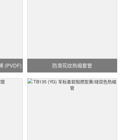
 (PVDF)
防滑花纹热缩套管