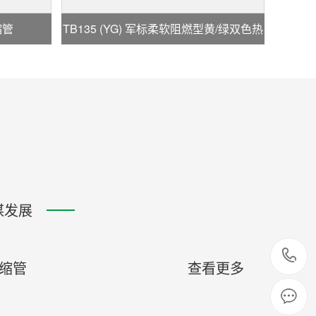
缩管
TB135 (YG) 军标柔软阻燃型黄/绿双色热
缩管
谋发展
缩管
查看更多