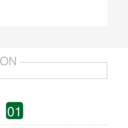
ION
01