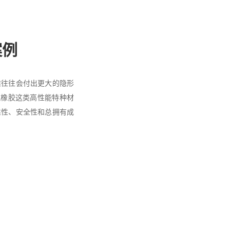
案例
维往往会付出更大的隐形
像氟橡胶这类高性能特种材
靠性、安全性和总拥有成